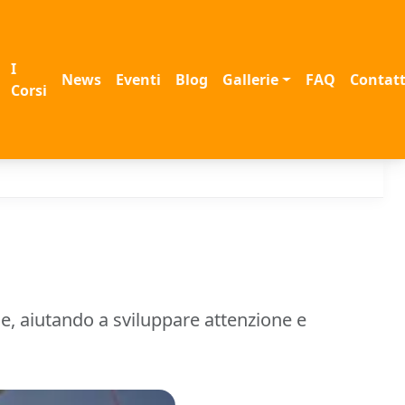
I
News
Eventi
Blog
Gallerie
FAQ
Contatt
Corsi
e, aiutando a sviluppare attenzione e