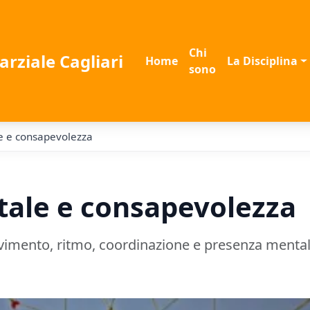
Chi
arziale Cagliari
Home
La Disciplina
sono
e e consapevolezza
tale e consapevolezza
vimento, ritmo, coordinazione e presenza mental